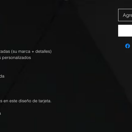
Agre
izadas (su marca + detalles)
s personalizados
nda
s en este diseño de tarjeta.
a