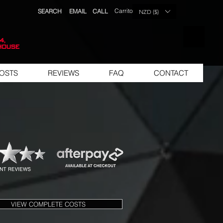
Carrito
SEARCH
EMAIL
CALL
NZD ($)
LISTA DE 
4,
house
OSTS
REVIEWS
FAQ
CONTACT
VIEW COMPLETE COSTS