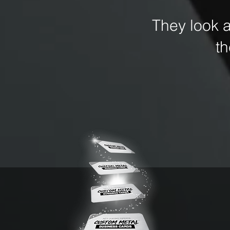
They look 
t