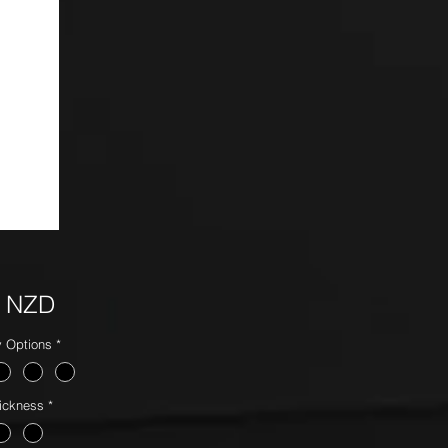
Precio
0 NZD
y Options
*
ickness
*