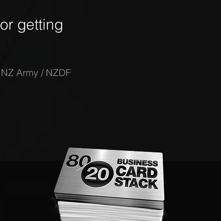
r getting
-
NZ Army / NZDF