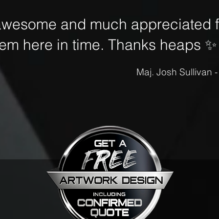
awesome and much appreciated fo
hem here in time. Thanks heaps
✨
Maj. Josh Sullivan 