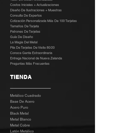
Costos Iniciales + Actualizaciones
Diseño De Ilustraciones + Muestras
​
Consulta De Expertos
Cotización Personalizada Más De 100 Tarjetas
Tamaños De Tarjeta
Patrones De Tarjetas
Guía De Diseño
La Magia Del Metal
Pila De Tarjetas De Visita 80/20
Conoce Gente Extraordinaria
Entrega Nacional de Nueva Zelanda
Preguntas Más Frecuentes
TIENDA
Metálico Cuadrado
Base De Acero
Acero Puro
Black Metal
Metal Blanco
Metal Cobre
Latón Metálico