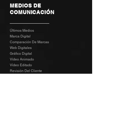
MEDIOS DE
COMUNICACIÓN
Últimos Medios
Marca Digital
Comparación De Marcas
Web Digitales
Gráfico Digital
Vídeo Animado
Vídeo Editado
Revisión Del Cliente
Tarifas De Agencia
Socializa
SPECIAL
The Richard Taylor Interview