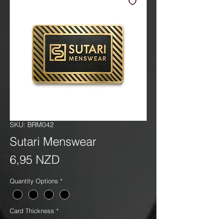
SKU: BRM042
Sutari Menswear
Precio
6,95 NZD
Quantity Options
*
Card Thickness
*