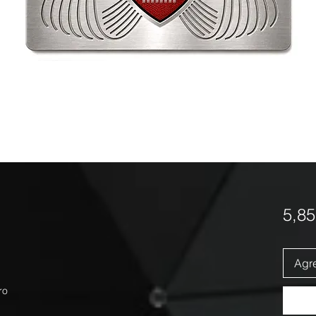
5,8
Agre
ro