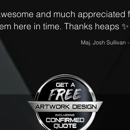
awesome and much appreciated fo
hem here in time. Thanks heaps
✨
Maj. Josh Sullivan 