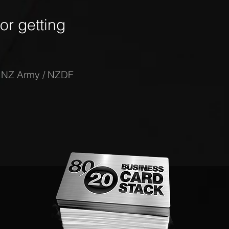
r getting
-
NZ Army / NZDF