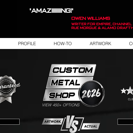
"AMAZIIIIIIIING!"
OWEN WILLIAMS
WRITER FOR EMPIRE, Channel 
Rue Morgue & Alamo Draft
PROFILE
HOW-TO
ARTWORK
C
SWIPE FOR ARTWORK EXAMPLES
VIEW 450+ OPTIONS