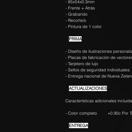
- 85x54x0.3mm
- Frente + Atrás
- Grabando
- Recorte/s
- Pintura de 1 color
PRIMA
- Diseño de ilustraciones personal
- Placas de fabricación de vectore
- Tarjetero de lujo
- Sellos de seguridad individuales
- Entrega nacional de Nueva Zela
ACTUALIZACIONES
Características adicionales incluida
- Color completo +0.90c Por Ta
ENTREGA