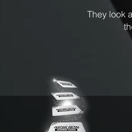
They look 
t