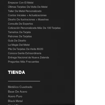
Empezar Con El Metal
Últimas Tarjetas De Visita De Metal
Taller De Metal Personalizado
Costos Iniciales + Actualizaciones
Diseño De Ilustraciones + Muestras
​
Consulta De Expertos
Cotización Personalizada Más De 100 Tarjetas
Tamaños De Tarjeta
Patrones De Tarjetas
Guía De Diseño
La Magia Del Metal
Pila De Tarjetas De Visita 80/20
Conoce Gente Extraordinaria
Entrega Nacional de Nueva Zelanda
Preguntas Más Frecuentes
TIENDA
Metálico Cuadrado
Base De Acero
Acero Puro
Black Metal