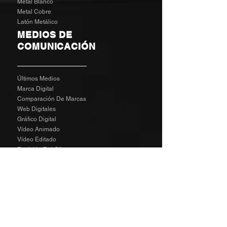
Metal Blanco
Metal Cobre
Latón Metálico
MEDIOS DE
COMUNICACIÓN
Últimos Medios
Marca Digital
Comparación De Marcas
Web Digitales
Gráfico Digital
Vídeo Animado
Vídeo Editado
Revisión Del Cliente
Tarifas De Agencia
Socializa
SPECIAL
The Richard Taylor Interview