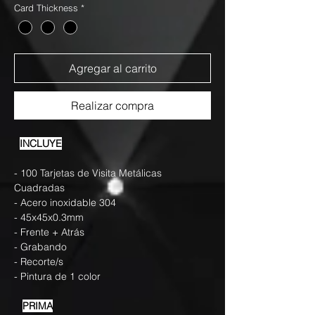
Card Thickness
*
Agregar al carrito
Realizar compra
INCLUYE
- 100 Tarjetas de Visita Metálicas
Cuadradas
- Acero inoxidable 304
- 45x45x0.3mm
- Frente + Atrás
- Grabando
- Recorte/s
- Pintura de 1 color
PRIMA