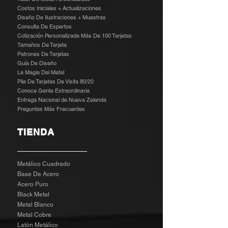
Costos Iniciales + Actualizaciones
Diseño De Ilustraciones + Muestras
​
Consulta De Expertos
Cotización Personalizada Más De 100 Tarjetas
Tamaños De Tarjeta
Patrones De Tarjetas
Guía De Diseño
La Magia Del Metal
Pila De Tarjetas De Visita 80/20
Conoce Gente Extraordinaria
Entrega Nacional de Nueva Zelanda
Preguntas Más Frecuentes
TIENDA
Metálico Cuadrado
Base De Acero
Acero Puro
Black Metal
Metal Blanco
Metal Cobre
Latón Metálico