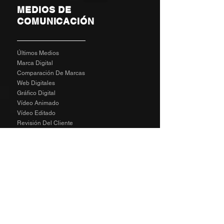
MEDIOS DE
COMUNICACIÓN
Últimos Medios
Marca Digital
Comparación De Marcas
Web Digitales
Gráfico Digital
Vídeo Animado
Vídeo Editado
Revisión Del Cliente
Tarifas De Agencia
Socializa
SPECIAL
The Richard Taylor Interview