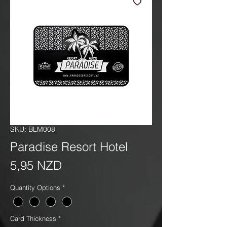
SKU: BLM008
Paradise Resort Hotel
Precio
5,95 NZD
Quantity Options
*
Card Thickness
*