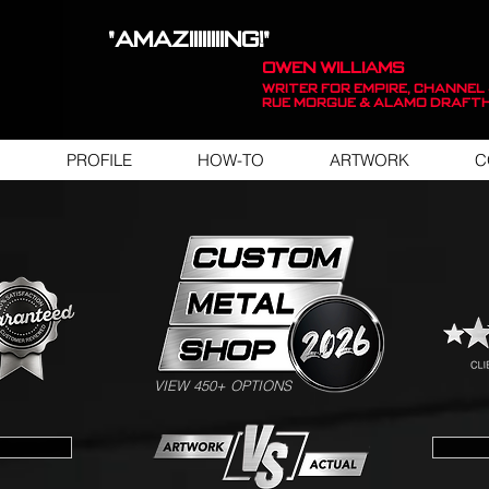
"AMAZIIIIIIIING!"
OWEN WILLIAMS
WRITER FOR EMPIRE, Channel 
Rue Morgue & Alamo Draft
PROFILE
HOW-TO
ARTWORK
C
SWIPE FOR ARTWORK EXAMPLES
VIEW 450+ OPTIONS