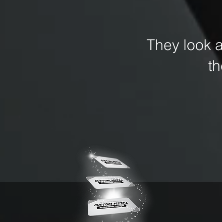
They look 
t