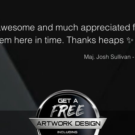
awesome and much appreciated fo
hem here in time. Thanks heaps
✨
Maj. Josh Sullivan 