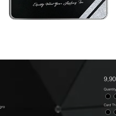
9,9
Quantit
Card Th
egro