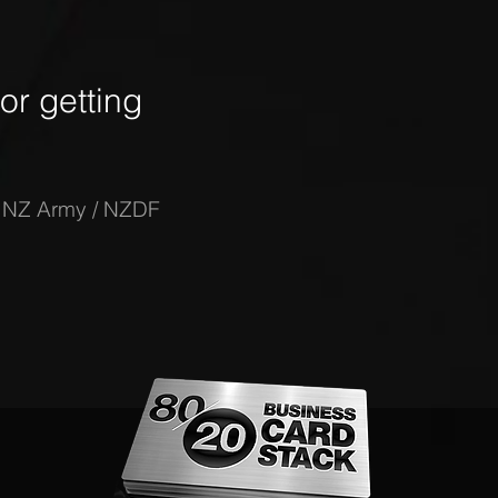
r getting
-
NZ Army / NZDF