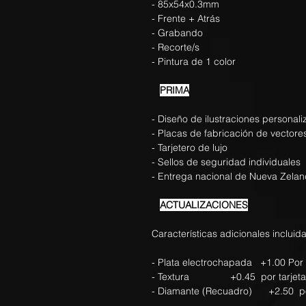
- 85x54x0.3mm
- Frente + Atrás
- Grabando
- Recorte/s
- Pintura de 1 color
PRIMA
- Diseño de ilustraciones personal
- Placas de fabricación de vectore
- Tarjetero de lujo
- Sellos de seguridad individuales
- Entrega nacional de Nueva Zela
ACTUALIZACIONES
Características adicionales incluida
- Plata electrochapada +1.00 Por 
- Textura +0.45 por tarjeta
- Diamante (Recuadro) +2.50 por