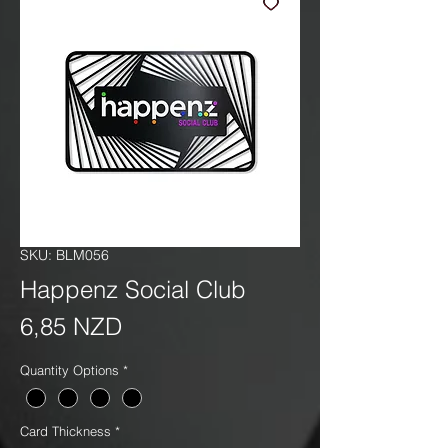
SKU: BLM056
Happenz Social Club
Precio
6,85 NZD
Quantity Options
*
Card Thickness
*