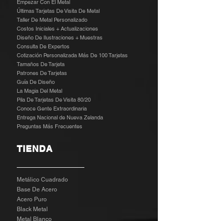
Empezar Con El Metal
Últimas Tarjetas De Visita De Metal
Taller De Metal Personalizado
Costos Iniciales + Actualizaciones
Diseño De Ilustraciones + Muestras
​
Consulta De Expertos
Cotización Personalizada Más De 100 Tarjetas
Tamaños De Tarjeta
Patrones De Tarjetas
Guía De Diseño
La Magia Del Metal
Pila De Tarjetas De Visita 80/20
Conoce Gente Extraordinaria
Entrega Nacional de Nueva Zelanda
Preguntas Más Frecuentes
TIENDA
Metálico Cuadrado
Base De Acero
Acero Puro
Black Metal
Metal Blanco