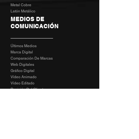
Metal Cobre
Latón Metálico
MEDIOS DE
COMUNICACIÓN
Últimos Medios
Marca Digital
Comparación De Marcas
Web Digitales
Gráfico Digital
Vídeo Animado
Vídeo Editado
Revisión Del Cliente
Tarifas De Agencia
Socializa
SPECIAL
The Richard Taylor Interview