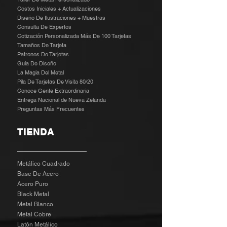
Costos Iniciales + Actualizaciones
Diseño De Ilustraciones + Muestras
​
Consulta De Expertos
Cotización Personalizada Más De 100 Tarjetas
Tamaños De Tarjeta
Patrones De Tarjetas
Guía De Diseño
La Magia Del Metal
Pila De Tarjetas De Visita 80/20
Conoce Gente Extraordinaria
Entrega Nacional de Nueva Zelanda
Preguntas Más Frecuentes
TIENDA
Metálico Cuadrado
Base De Acero
Acero Puro
Black Metal
Metal Blanco
Metal Cobre
Latón Metálico