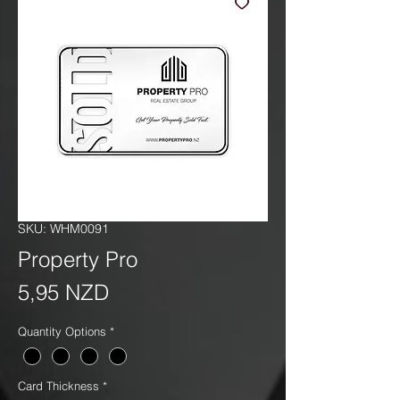
SKU: WHM0091
Property Pro
Precio
5,95 NZD
Quantity Options
*
Card Thickness
*