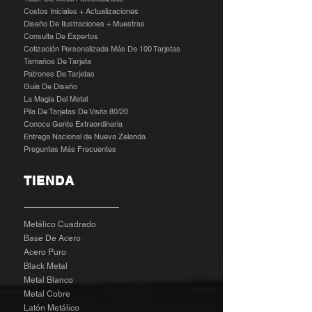
Costos Iniciales + Actualizaciones
Diseño De Ilustraciones + Muestras
​
Consulta De Expertos
Cotización Personalizada Más De 100 Tarjetas
Tamaños De Tarjeta
Patrones De Tarjetas
Guía De Diseño
La Magia Del Metal
Pila De Tarjetas De Visita 80/20
Conoce Gente Extraordinaria
Entrega Nacional de Nueva Zelanda
Preguntas Más Frecuentes
TIENDA
Metálico Cuadrado
Base De Acero
Acero Puro
Black Metal
Metal Blanco
Metal Cobre
Latón Metálico