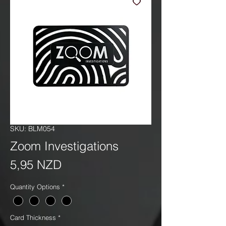
SKU: BLM054
Zoom Investigations
Precio
5,95 NZD
Quantity Options
*
Card Thickness
*