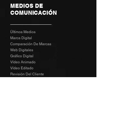
MEDIOS DE
COMUNICACIÓN
Últimos Medios
Marca Digital
Comparación De Marcas
Web Digitales
Gráfico Digital
Vídeo Animado
Vídeo Editado
Revisión Del Cliente
Tarifas De Agencia
Socializa
SPECIAL
The Richard Taylor Interview