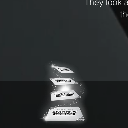
They look 
t