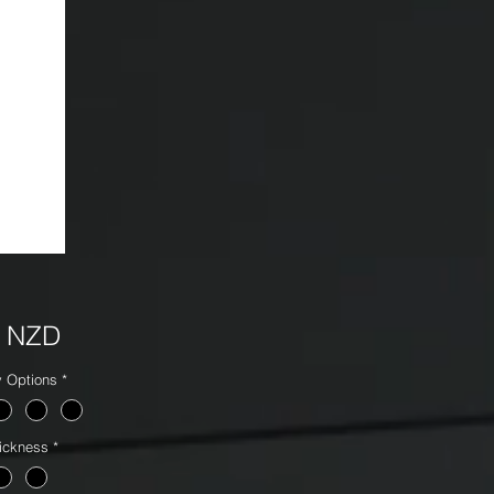
Precio
5 NZD
y Options
*
ickness
*