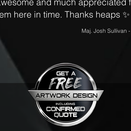
awesome and much appreciated fo
hem here in time. Thanks heaps
✨
Maj. Josh Sullivan 