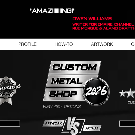
"AMAZIIIIIIIING!"
OWEN WILLIAMS
WRITER FOR EMPIRE, Channel 
Rue Morgue & Alamo Draft
PROFILE
HOW-TO
ARTWORK
C
SWIPE FOR ARTWORK EXAMPLES
VIEW 450+ OPTIONS