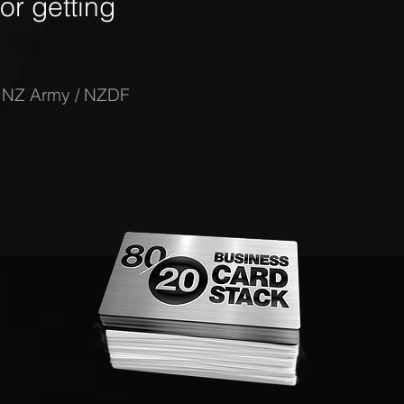
r getting
-
NZ Army / NZDF