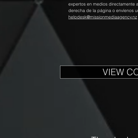
expertos en medios directamente a t
derecha de la página o envíenos u
helpdesk@missionmediaagency.nz
VIEW C