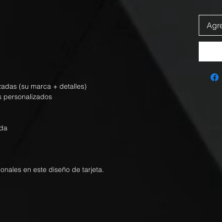
Agre
izadas (su marca + detalles)
s personalizados
nda
ionales en este diseño de tarjeta.