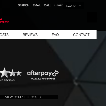
Carrito
SEARCH
EMAIL
CALL
NZD ($)
LISTA DE 
4,
house
OSTS
REVIEWS
FAQ
CONTACT
VIEW COMPLETE COSTS