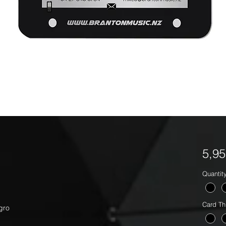
5,9
Quantit
Card Th
egro