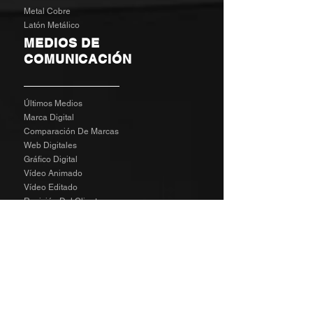
Metal Cobre
Latón Metálico
MEDIOS DE
COMUNICACIÓN
Últimos Medios
Marca Digital
Comparación De Marcas
Web Digitales
Gráfico Digital
Vídeo Animado
Vídeo Editado
Revisión Del Cliente
Tarifas De Agencia
Socializa
SPECIAL
The Richard Taylor Interview