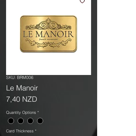
SKU: BRM006
Le Manoir
Precio
7,40 NZD
Quantity Options
*
Card Thickness
*