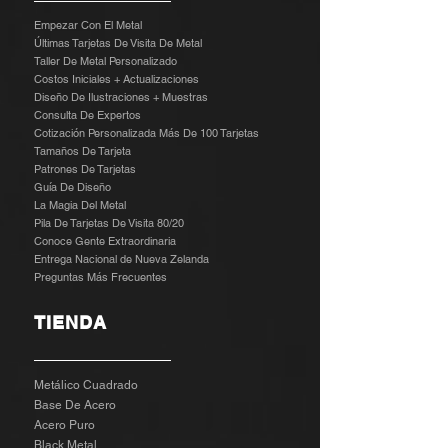
Empezar Con El Metal
Últimas Tarjetas De Visita De Metal
Taller De Metal Personalizado
Costos Iniciales + Actualizaciones
Diseño De Ilustraciones + Muestras
​
Consulta De Expertos
Cotización Personalizada Más De 100 Tarjetas
Tamaños De Tarjeta
Patrones De Tarjetas
Guía De Diseño
La Magia Del Metal
Pila De Tarjetas De Visita 80/20
Conoce Gente Extraordinaria
Entrega Nacional de Nueva Zelanda
Preguntas Más Frecuentes
TIENDA
Metálico Cuadrado
Base De Acero
Acero Puro
Black Metal