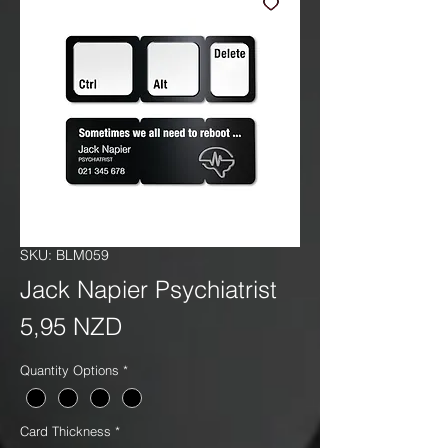
SKU: BLM059
Jack Napier Psychiatrist
Precio
5,95 NZD
Quantity Options
*
Card Thickness
*