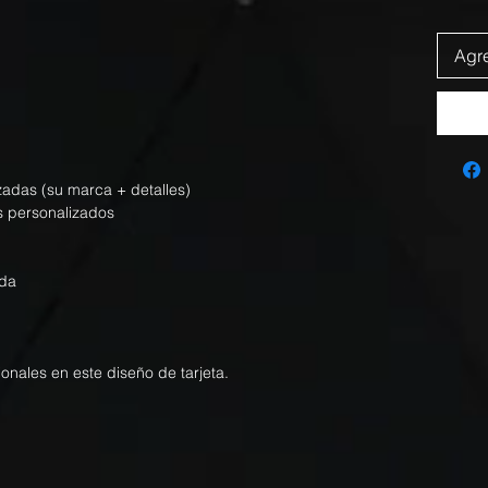
Agre
izadas (su marca + detalles)
s personalizados
nda
ionales en este diseño de tarjeta.