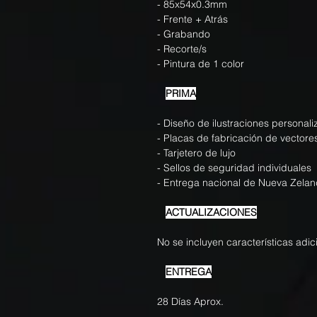
- 85x54x0.3mm
- Frente + Atrás
- Grabando
- Recorte/s
- Pintura de 1 color
PRIMA
- Diseño de ilustraciones personal
- Placas de fabricación de vectore
- Tarjetero de lujo
- Sellos de seguridad individuales
- Entrega nacional de Nueva Zela
ACTUALIZACIONES
No se incluyen características adic
ENTREGA
28 Días Aprox.