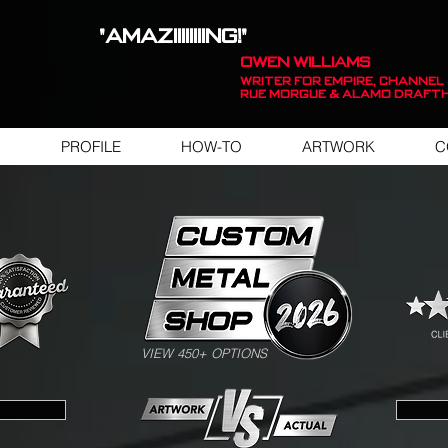
"AMAZIIIIIIIING!"
OWEN WILLIAMS
WRITER FOR EMPIRE, Channel 
Rue Morgue & Alamo Draft
PROFILE
HOW-TO
ARTWORK
C
SWIPE FOR ARTWORK EXAMPLES
VIEW 450+ OPTIONS