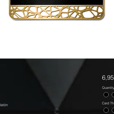
6,9
Quantit
Card Th
 latón