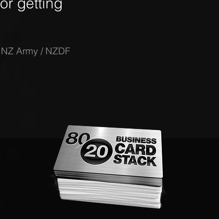
r getting
-
NZ Army / NZDF