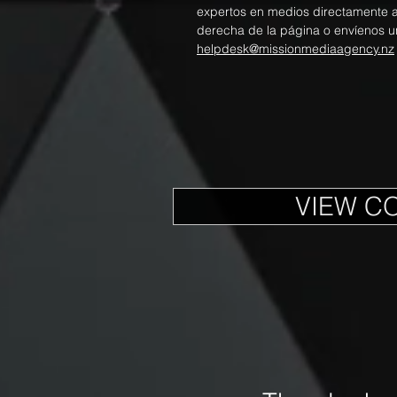
expertos en medios directamente a t
derecha de la página o envíenos u
helpdesk@missionmediaagency.nz
VIEW C