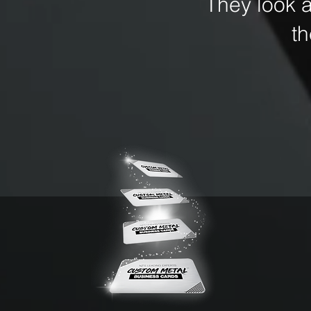
They look 
t