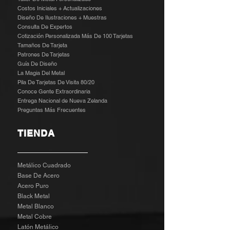
Costos Iniciales + Actualizaciones
Diseño De Ilustraciones + Muestras
​
Consulta De Expertos
Cotización Personalizada Más De 100 Tarjetas
Tamaños De Tarjeta
Patrones De Tarjetas
Guía De Diseño
La Magia Del Metal
Pila De Tarjetas De Visita 80/20
Conoce Gente Extraordinaria
Entrega Nacional de Nueva Zelanda
Preguntas Más Frecuentes
TIENDA
Metálico Cuadrado
Base De Acero
Acero Puro
Black Metal
Metal Blanco
Metal Cobre
Latón Metálico