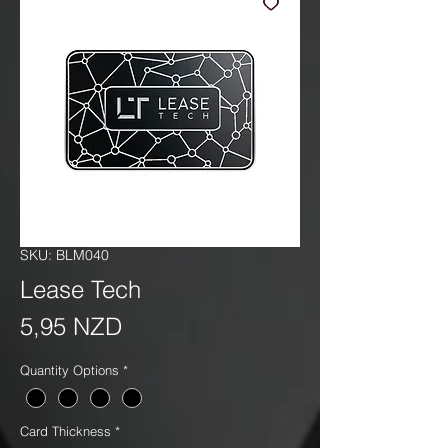
SKU: BLM040
Lease Tech
Precio
5,95 NZD
Quantity Options
*
Card Thickness
*