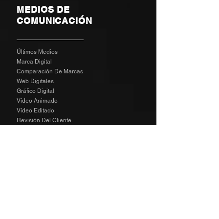
MEDIOS DE
COMUNICACIÓN
Últimos Medios
Marca Digital
Comparación De Marcas
Web Digitales
Gráfico Digital
Vídeo Animado
Vídeo Editado
Revisión Del Cliente
Tarifas De Agencia
Socializa
SPECIAL
The Richard Taylor Interview