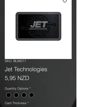
SKU: BLM011
Jet Technologies
Precio
5,95 NZD
Quantity Options
*
Card Thickness
*