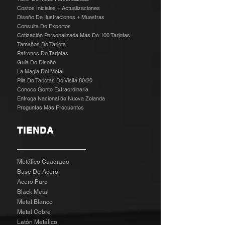
Costos Iniciales + Actualizaciones
Diseño De Ilustraciones + Muestras
​
Consulta De Expertos
Cotización Personalizada Más De 100 Tarjetas
Tamaños De Tarjeta
Patrones De Tarjetas
Guía De Diseño
La Magia Del Metal
Pila De Tarjetas De Visita 80/20
Conoce Gente Extraordinaria
Entrega Nacional de Nueva Zelanda
Preguntas Más Frecuentes
TIENDA
Metálico Cuadrado
Base De Acero
Acero Puro
Black Metal
Metal Blanco
Metal Cobre
Latón Metálico