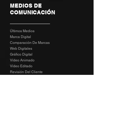
MEDIOS DE
COMUNICACIÓN
Últimos Medios
Marca Digital
Comparación De Marcas
Web Digitales
Gráfico Digital
Vídeo Animado
Vídeo Editado
Revisión Del Cliente
Tarifas De Agencia
Socializa
SPECIAL
The Richard Taylor Interview