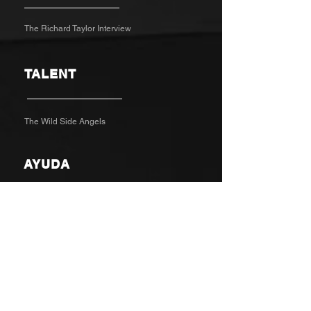
The Richard Taylor Interview
TALENT
The Wild Side Angels
AYUDA
Contacto
Realimentación
PERSONALIZADO
//
MARCA
//
DIGITAL
//
SOCIAL