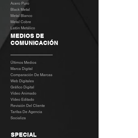
Acero Puro
Black Metal
Metal Blanco
Metal Cobre
Latón Metálico
MEDIOS DE
COMUNICACIÓN
Últimos Medios
Marca Digital
Comparación De Marcas
Web Digitales
Gráfico Digital
Vídeo Animado
Vídeo Editado
Revisión Del Cliente
Tarifas De Agencia
Socializa
SPECIAL