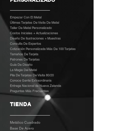
Empezar Con El Metal
Últimas Tarjetas De Visita De Metal
Taller De Metal Personalizado
Costos Iniciales + Actualizaciones
Diseño De Ilustraciones + Muestras
​
Consulta De Expertos
Cotización Personalizada Más De 100 Tarjetas
Tamaños De Tarjeta
Patrones De Tarjetas
Guía De Diseño
La Magia Del Metal
Pila De Tarjetas De Visita 80/20
Conoce Gente Extraordinaria
Entrega Nacional de Nueva Zelanda
Preguntas Más Frecuentes
TIENDA
Metálico Cuadrado
Base De Acero