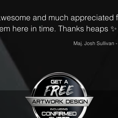
awesome and much appreciated fo
hem here in time. Thanks heaps
✨
Maj. Josh Sullivan 