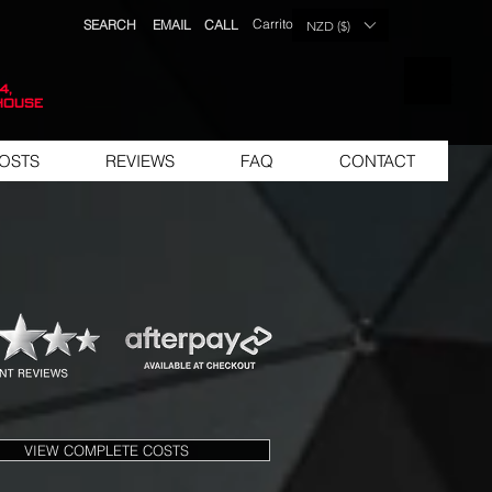
Carrito
SEARCH
EMAIL
CALL
NZD ($)
LISTA DE 
4,
house
OSTS
REVIEWS
FAQ
CONTACT
VIEW COMPLETE COSTS