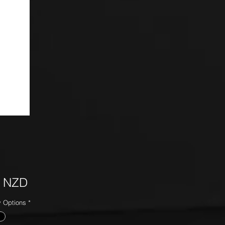
Precio
5 NZD
y Options
*