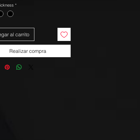
ickness
*
gar al carrito
Realizar compra