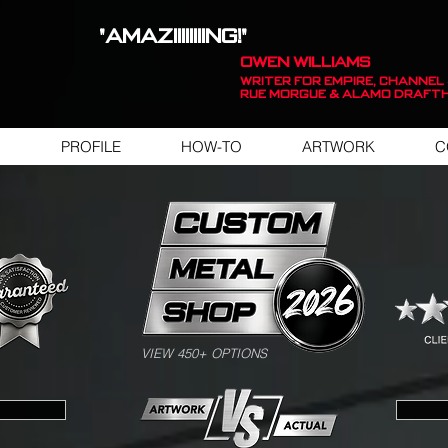
"AMAZIIIIIIIING!"
OWEN WILLIAMS
WRITER FOR EMPIRE, Channel 
Rue Morgue & Alamo Draft
PROFILE
HOW-TO
ARTWORK
C
SWIPE FOR ARTWORK EXAMPLES
VIEW 450+ OPTIONS