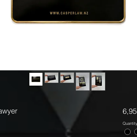
awyer
6,9
Quantit