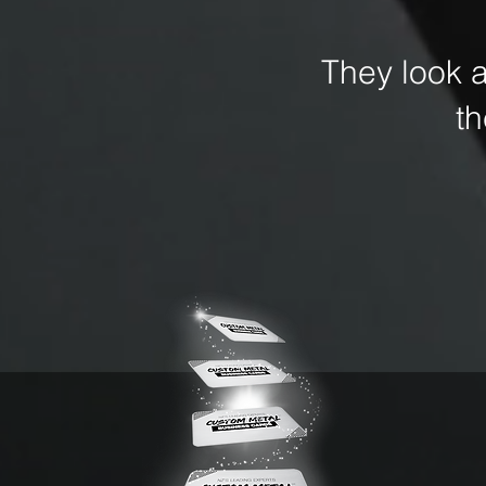
They look 
t