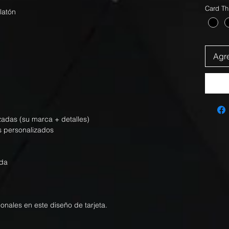
Card Th
 latón
Agre
izadas (su marca + detalles)
s personalizados
nda
ionales en este diseño de tarjeta.