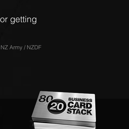
r getting
-
NZ Army / NZDF