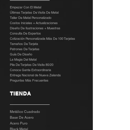
Empezar Con El Metal
Últimas Tarjetas De Visita De Metal
Taller De Metal Personalizado
Costos Iniciales + Actualizaciones
Diseño De Ilustraciones + Muestras
​
Consulta De Expertos
Cotización Personalizada Más De 100 Tarjetas
Tamaños De Tarjeta
Patrones De Tarjetas
Guía De Diseño
La Magia Del Metal
Pila De Tarjetas De Visita 80/20
Conoce Gente Extraordinaria
Entrega Nacional de Nueva Zelanda
Preguntas Más Frecuentes
TIENDA
Metálico Cuadrado
Base De Acero
Acero Puro
Black Metal