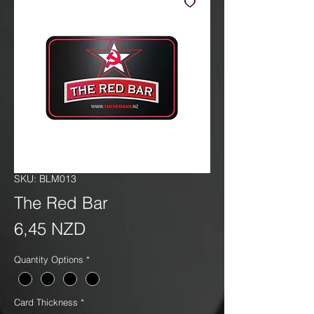
SKU: BLM013
The Red Bar
Precio
6,45 NZD
Quantity Options
*
Card Thickness
*