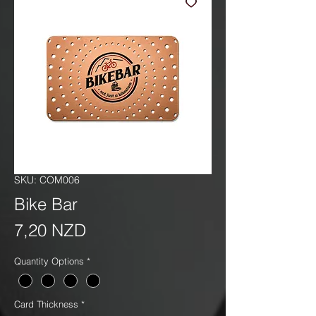
SKU: COM006
Bike Bar
Precio
7,20 NZD
Quantity Options
*
Card Thickness
*