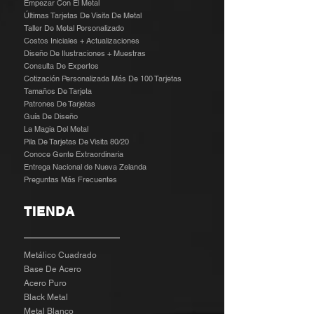
Empezar Con El Metal
Últimas Tarjetas De Visita De Metal
Taller De Metal Personalizado
Costos Iniciales + Actualizaciones
Diseño De Ilustraciones + Muestras
​
Consulta De Expertos
Cotización Personalizada Más De 100 Tarjetas
Tamaños De Tarjeta
Patrones De Tarjetas
Guía De Diseño
La Magia Del Metal
Pila De Tarjetas De Visita 80/20
Conoce Gente Extraordinaria
Entrega Nacional de Nueva Zelanda
Preguntas Más Frecuentes
TIENDA
Metálico Cuadrado
Base De Acero
Acero Puro
Black Metal
Metal Blanco