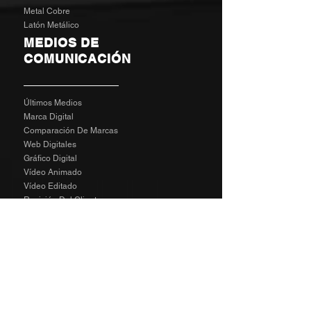
Metal Cobre
Latón Metálico
MEDIOS DE
COMUNICACIÓN
Últimos Medios
Marca Digital
Comparación De Marcas
Web Digitales
Gráfico Digital
Vídeo Animado
Vídeo Editado
Revisión Del Cliente
Tarifas De Agencia
Socializa
SPECIAL
The Richard Taylor Interview