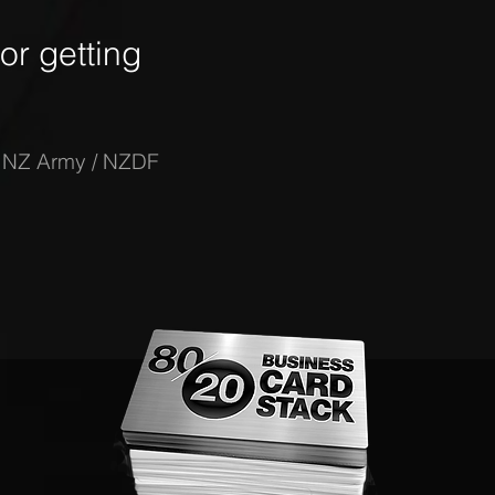
r getting
-
NZ Army / NZDF