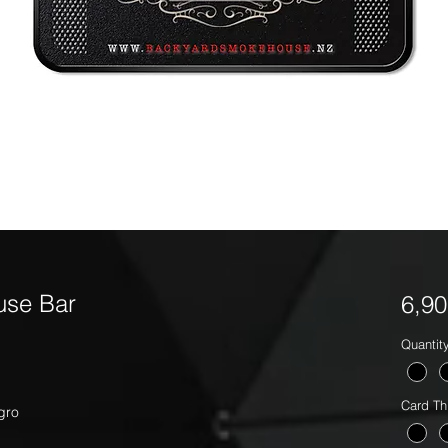
use Bar
6,9
Quantit
Card Th
egro