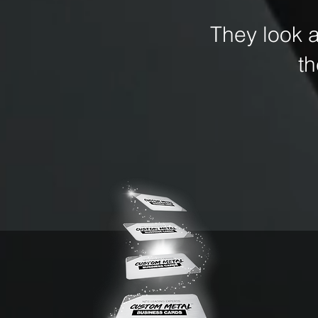
They look 
t