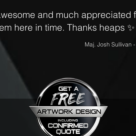
awesome and much appreciated fo
hem here in time. Thanks heaps
✨
Maj. Josh Sullivan 