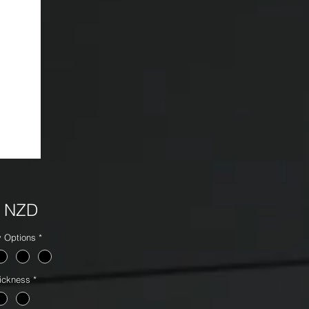
Precio
0 NZD
y Options
*
ickness
*