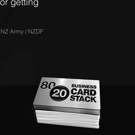
r getting
-
NZ Army / NZDF