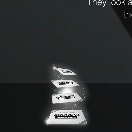
They look 
t