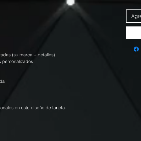
Agre
izadas (su marca + detalles)
s personalizados
nda
ionales en este diseño de tarjeta.