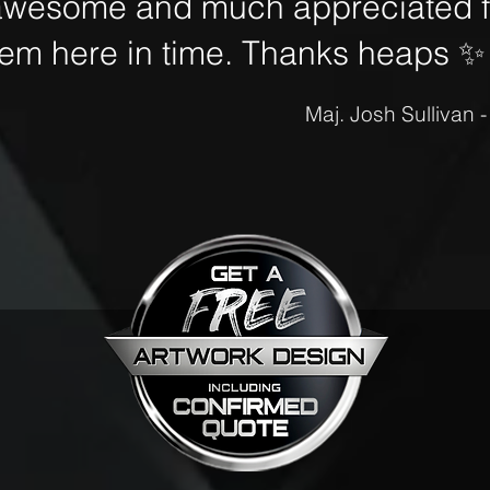
awesome and much appreciated fo
hem here in time. Thanks heaps
✨
Maj. Josh Sullivan 