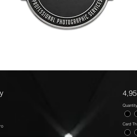
y
4,9
Quantit
Card Th
ro