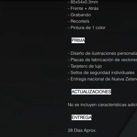
- 85x54x0.3mm
- Frente + Atrás
- Grabando
- Recorte/s
- Pintura de 1 color
PRIMA
- Diseño de ilustraciones personal
- Placas de fabricación de vectore
- Tarjetero de lujo
- Sellos de seguridad individuales
- Entrega nacional de Nueva Zela
ACTUALIZACIONES
No se incluyen características adic
ENTREGA
28 Días Aprox.