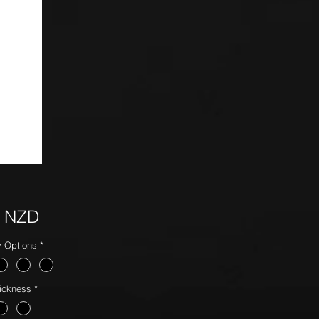
Precio
5 NZD
y Options
*
ickness
*