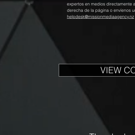
expertos en medios directamente a t
derecha de la página o envíenos u
helpdesk@missionmediaagency.nz
VIEW C