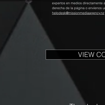
expertos en medios directamente a t
derecha de la página o envíenos u
helpdesk@missionmediaagency.nz
VIEW C