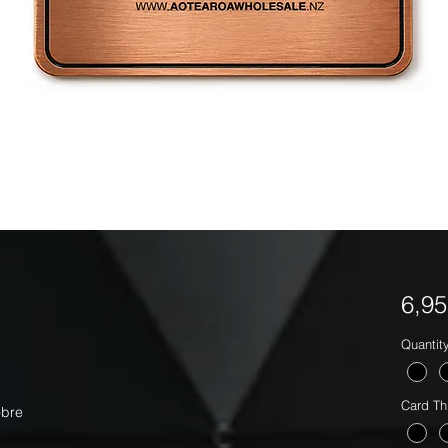
6,9
Quantit
Card Th
obre