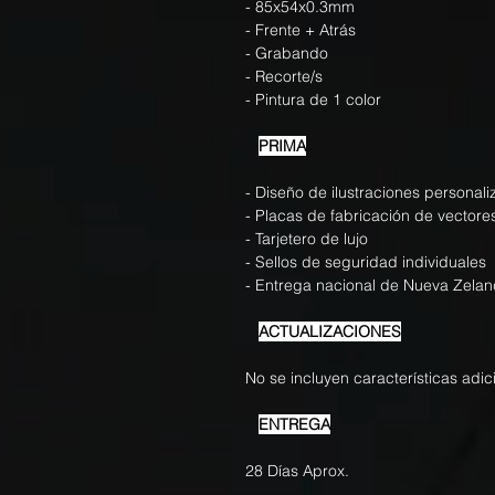
- 85x54x0.3mm
- Frente + Atrás
- Grabando
- Recorte/s
- Pintura de 1 color
PRIMA
- Diseño de ilustraciones personal
- Placas de fabricación de vectore
- Tarjetero de lujo
- Sellos de seguridad individuales
- Entrega nacional de Nueva Zela
ACTUALIZACIONES
No se incluyen características adic
ENTREGA
28 Días Aprox.