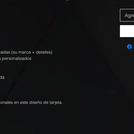
Agre
izadas (su marca + detalles)
s personalizados
nda
ionales en este diseño de tarjeta.