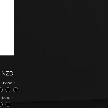
Precio
5 NZD
y Options
*
ickness
*