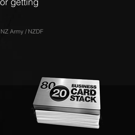
r getting
-
NZ Army / NZDF