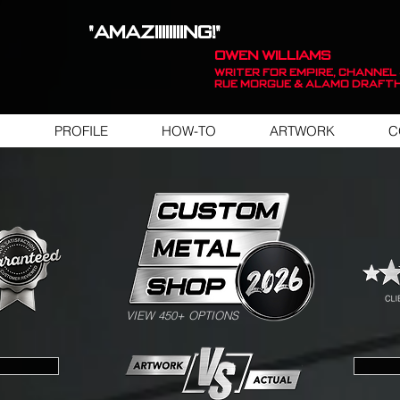
"AMAZIIIIIIIING!"
OWEN WILLIAMS
WRITER FOR EMPIRE, Channel 
Rue Morgue & Alamo Draft
PROFILE
HOW-TO
ARTWORK
C
SWIPE FOR ARTWORK EXAMPLES
VIEW 450+ OPTIONS