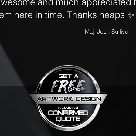
awesome and much appreciated fo
hem here in time. Thanks heaps
✨
Maj. Josh Sullivan 