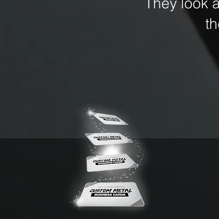
They look 
t