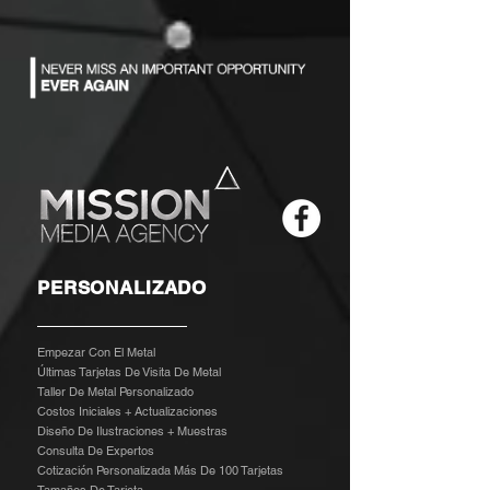
PERSONALIZADO
Empezar Con El Metal
Últimas Tarjetas De Visita De Metal
Taller De Metal Personalizado
Costos Iniciales + Actualizaciones
Diseño De Ilustraciones + Muestras
​
Consulta De Expertos
Cotización Personalizada Más De 100 Tarjetas