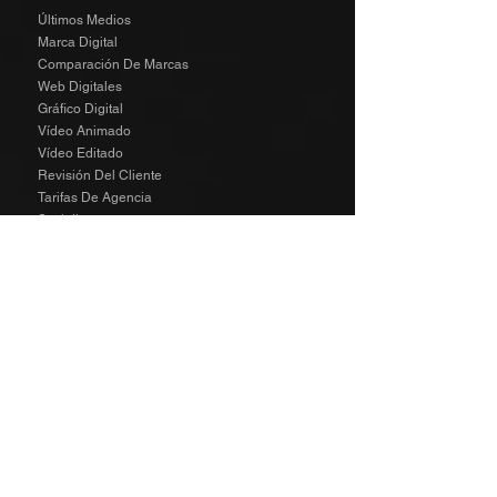
Últimos Medios
Marca Digital
Comparación De Marcas
Web Digitales
Gráfico Digital
Vídeo Animado
Vídeo Editado
Revisión Del Cliente
Tarifas De Agencia
Socializa
SPECIAL
The Richard Taylor Interview
TALENT
The Wild Side Angels