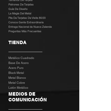
Tamaños De Tarjeta
Patrones De Tarjetas
Guía De Diseño
La Magia Del Metal
Pila De Tarjetas De Visita 80/20
Conoce Gente Extraordinaria
Entrega Nacional de Nueva Zelanda
Preguntas Más Frecuentes
TIENDA
Metálico Cuadrado
Base De Acero
Acero Puro
Black Metal
Metal Blanco
Metal Cobre
Latón Metálico
MEDIOS DE
COMUNICACIÓN