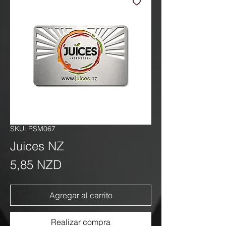
SKU: PSM067
Juices NZ
Precio
5,85 NZD
Agregar al carrito
Realizar compra