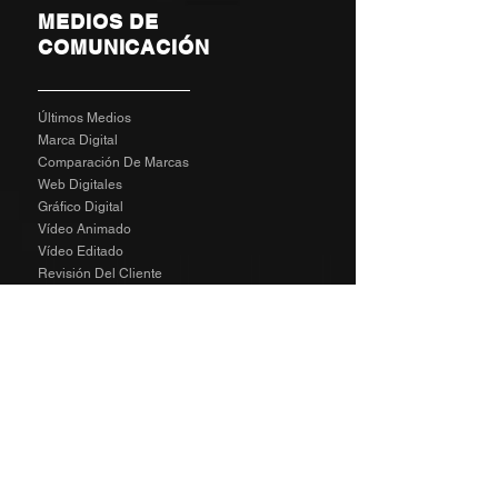
MEDIOS DE
COMUNICACIÓN
Últimos Medios
Marca Digital
Comparación De Marcas
Web Digitales
Gráfico Digital
Vídeo Animado
Vídeo Editado
Revisión Del Cliente
Tarifas De Agencia
Socializa
SPECIAL
The Richard Taylor Interview