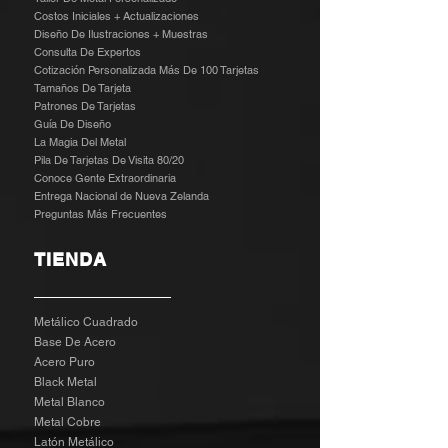
Costos Iniciales + Actualizaciones
Diseño De Ilustraciones + Muestras
​
Consulta De Expertos
Cotización Personalizada Más De 100 Tarjetas
Tamaños De Tarjeta
Patrones De Tarjetas
Guía De Diseño
La Magia Del Metal
Pila De Tarjetas De Visita 80/20
Conoce Gente Extraordinaria
Entrega Nacional de Nueva Zelanda
Preguntas Más Frecuentes
TIENDA
Metálico Cuadrado
Base De Acero
Acero Puro
Black Metal
Metal Blanco
Metal Cobre
Latón Metálico