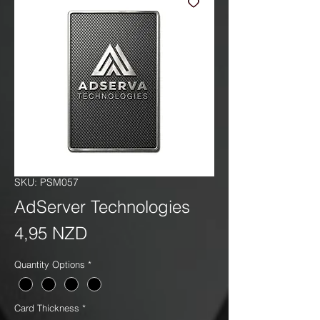
SKU: PSM057
AdServer Technologies
Precio
4,95 NZD
Quantity Options
*
Card Thickness
*