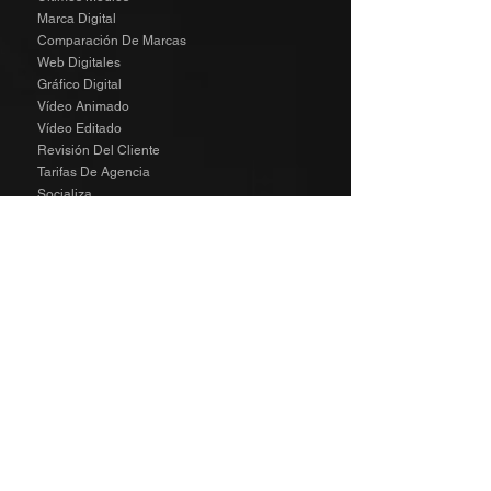
Marca Digital
Comparación De Marcas
Web Digitales
Gráfico Digital
Vídeo Animado
Vídeo Editado
Revisión Del Cliente
Tarifas De Agencia
Socializa
SPECIAL
The Richard Taylor Interview
TALENT
The Wild Side Angels