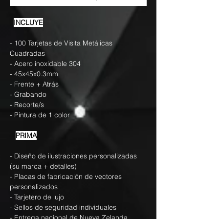
INCLUYE
- 100 Tarjetas de Visita Metálicas
Cuadradas
- Acero inoxidable 304
- 45x45x0.3mm
- Frente + Atrás
- Grabando
- Recorte/s
- Pintura de 1 color
PRIMA
- Diseño de ilustraciones personalizadas
(su marca + detalles)
- Placas de fabricación de vectores
personalizados
- Tarjetero de lujo
- Sellos de seguridad individuales
- Entrega nacional de Nueva Zelanda