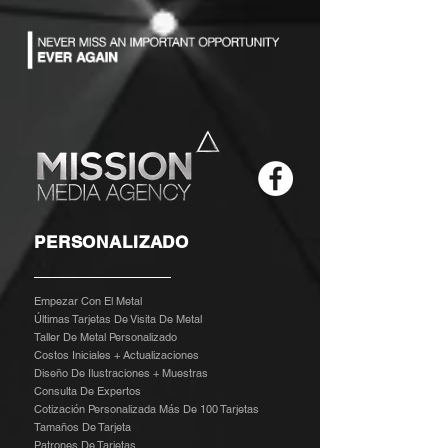
PERSONALIZADO
Empezar Con El Metal
Últimas Tarjetas De Visita De Metal
Taller De Metal Personalizado
Costos Iniciales + Actualizaciones
Diseño De Ilustraciones + Muestras
​
Consulta De Expertos
Cotización Personalizada Más De 100 Tarjetas
Tamaños De Tarjeta
Patrones De Tarjetas